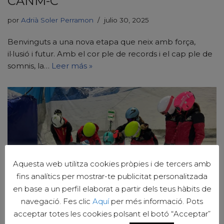
CANM-C
por
Adrià Soler Perramon
julio 30, 2025
Benvinguts a una nova etapa que neix amb força,
il·lusió i futur. Amb el cor ple de records i el cap ple de
somnis, la…
Leer más »
Aquesta web utilitza cookies pròpies i de tercers amb
fins analítics per mostrar-te publicitat personalitzada
en base a un perfil elaborat a partir dels teus hàbits de
navegació. Fes clic
Aquí
per més informació. Pots
acceptar totes les cookies polsant el botó “Acceptar”