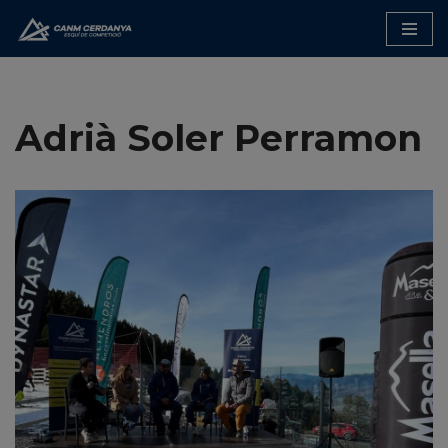
Saltar
al
contenido
Adrià Soler Perramon