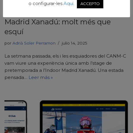
o configurar-les
Aquí
.
ACCEPTO
Stage de pretemporada a l’Indoor
Madrid Xanadú: molt més que
esquí
por
Adrià Soler Perramon
julio 14, 2025
La setmana passada, els i les esquiadores del CANM-C
vam viure una experiència única amb l’stage de
pretemporada a l’Indoor Madrid Xanadú. Una estada
pensada…
Leer más »