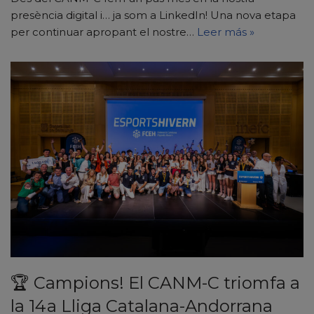
presència digital i… ja som a LinkedIn! Una nova etapa
per continuar apropant el nostre…
Leer más »
🏆 Campions! El CANM-C triomfa a
la 14a Lliga Catalana-Andorrana