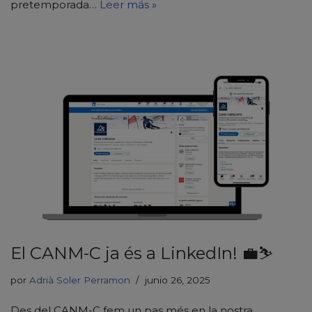
pretemporada…
Leer más »
El CANM-C ja és a LinkedIn! 💼⛷️
por
Adrià Soler Perramon
junio 26, 2025
Des del CANM-C fem un pas més en la nostra