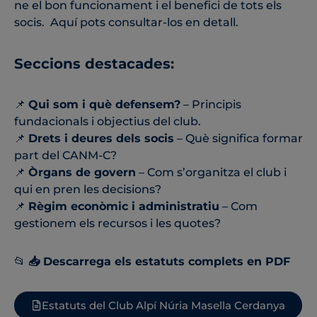
ne el bon funcionament i el benefici de tots els
socis. Aquí pots consultar-los en detall.
Seccions destacades:
📌
Qui som i què defensem?
– Principis
fundacionals i objectius del club.
📌
Drets i deures dels socis
– Què significa formar
part del CANM-C?
📌
Òrgans de govern
– Com s’organitza el club i
qui en pren les decisions?
📌
Règim econòmic i administratiu
– Com
gestionem els recursos i les quotes?
📂
📥 Descarrega els estatuts complets en PDF
Estatuts del Club Alpí Núria Masella Cerdanya