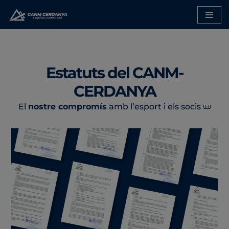
Saltar
al
contenido
Estatuts del CANM-
CERDANYA
El
nostre compromís
amb l’esport i els socis 📜