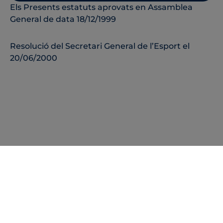
Els Presents estatuts aprovats en Assamblea
General de data 18/12/1999
Resolució del Secretari General de l’Esport el
20/06/2000
CLUB ALPÍ NÚRIA MASELLA - CERDANYA
Inspirant
l'esquí i la