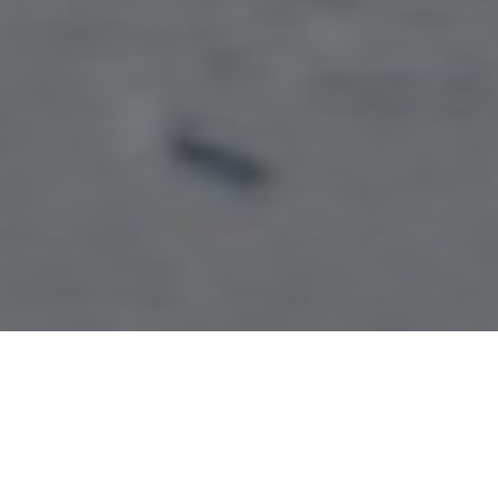
CLUB ALPÍ NÚRIA MASELLA -
CERDANYA