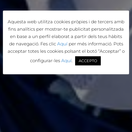
Aquesta web utilitza cookies pròpies i de tercers amb
fins analítics per mostrar-te publicitat personalitzada
en base a un perfil elaborat a partir dels teus hàbits
de navegació. Fes clic
Aquí
per més informació. Pots
acceptar totes les cookies polsant el botó “Acceptar” o
configurar-les
Aquí
.
ACCEPTO