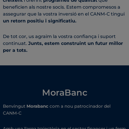
creixent
i oferint
programes de qualitat
que
beneficien als nostre socis. Estem compromesos a
assegurar que la vostra inversió en el CANM-C tingui
un retorn positiu i significatiu.
De tot cor, us agraïm la vostra confiança i suport
continuat.
Junts, estem construint un futur millor
per a tots.
MoraBanc
Benvingut
Morabanc
com a nou patrocinador del
CANM-C
Amb una llarga trajectòria en el sector financer i un ferm