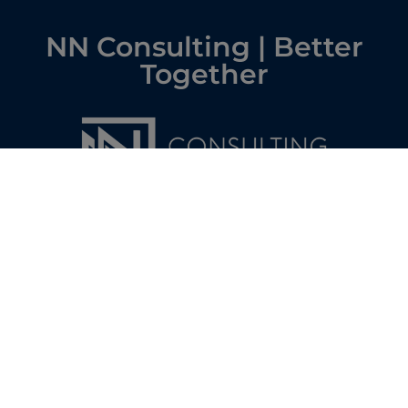
NN Consulting | Better
Together
NN Consulting és una empresa destacada en
consultoria estratègica i gestió de projectes, amb un
equip que sap fer créixer grans idees! 🚀
Gràcies, NN Consulting , per apostar pel nostre club.
Comencem aquest camí junts amb molta energia i
il·lusió!🚀🔥