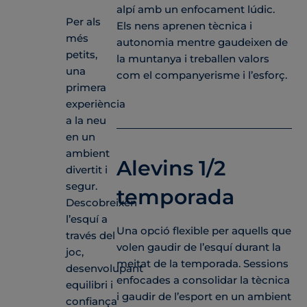
alpí amb un enfocament lúdic.
Per als
Els nens aprenen tècnica i
més
autonomia mentre gaudeixen de
petits,
la muntanya i treballen valors
una
com el companyerisme i l’esforç.
primera
experiència
a la neu
en un
ambient
Alevins 1/2
divertit i
segur.
temporada
Descobreixen
l’esquí a
Una opció flexible per aquells que
través del
volen gaudir de l’esquí durant la
joc,
meitat de la temporada. Sessions
desenvolupant
enfocades a consolidar la tècnica
equilibri i
i gaudir de l’esport en un ambient
confiança