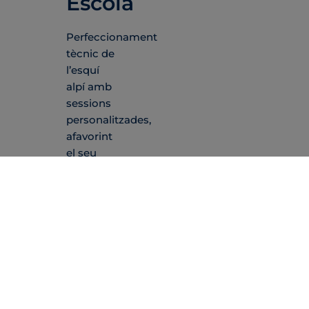
Escola
Perfeccionament
tècnic de
l’esquí
alpí amb
sessions
personalitzades,
afavorint
el seu
progrés
esportiu
en un
ambient
actiu i
estimulant.