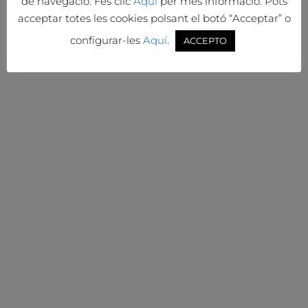
de navegació. Fes clic
Aquí
per més informació. Pots
acceptar totes les cookies polsant el botó “Acceptar” o
configurar-les
Aquí
.
ACCEPTO