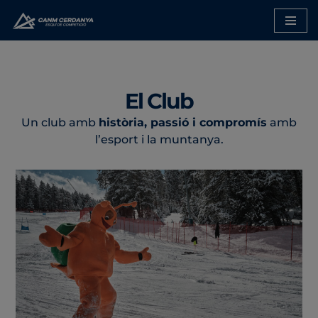
Saltar
al
contenido
El Club
Un club amb
història, passió i compromís
amb
l’esport i la muntanya.